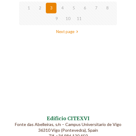
1
2
3
4
5
6
7
8
9
10
11
Next page
Edificio CITEXVI
Fonte das Abelleiras, s/n – Campus Universitario de Vigo
36310 Vigo (Pontevedra), Spain
Tlf. +34 986 120 450