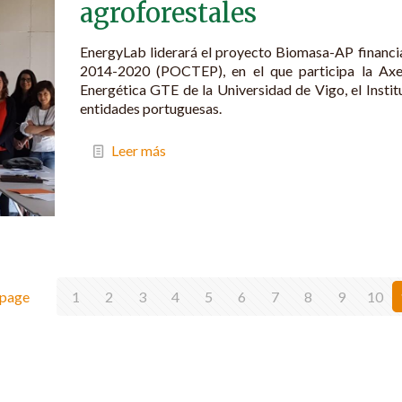
agroforestales
EnergyLab liderará el proyecto Biomasa-AP finan
2014-2020 (POCTEP), en el que participa la Axe
Energética GTE de la Universidad de Vigo, el Insti
entidades portuguesas.
Leer más
 page
1
2
3
4
5
6
7
8
9
10